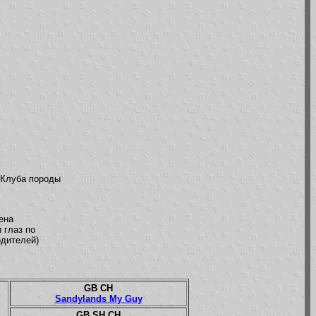
 Клуба породы
ена
 глаз по
одителей)
GB CH
Sandylands My Guy
GB SH CH