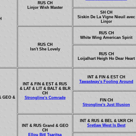
RUS CH
Linjor Wish Master
SH CH
Siskin De La Vigne Nieuil avec
H
Linjor
RUS CH
White Wing American Spirit
RUS CH
Isn't She Lovely
RUS CH
Loijalhart Heigh Ho Dear Heart
INT & FIN & EST CH
Tawastway's Fooling Around
INT & FIN & EST & RUS
& LAT & LIT & BALT & BLR
CH
& GEO &
Strongline's Comrade
FIN CH
Strongline's Just Illusion
INT & RUS & BEL & UKR CH
Sretlaw West Is Best
INT & RUS Grand & GEO
CH
Ellou Bitl Tsaritsa