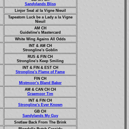
Sandylands Bliss
Linjor Seal al la Vigne Nieuil
Tapeatom Luck be a Lady a la Vigne
Nieuil
AM CH
Guideline's Mastercard
White Wing Agains All Odds
INT & AM CH
Strongline's Goblin
RUS & FIN CH
Strongline's Keep Smiling
INT & FIN & EST CH
Strongline's Flame of Fame
FIN CH
Mistmoor's Bland Baker
AM & CAN CH CH
Graemoor Tim
INT & FIN CH
Strongline's Ever Known
GB CH
Sandylands My Guy
Sretlaw Back From The Brink
Blondella Butch Cassidy