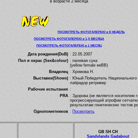
в возрасте 2 месяца
ПОСМОТРЕТЬ ФОТОГАЛЕРЕЮ в 8 НЕДЕЛЬ
ПОСМОТРЕТЬ ФОТОГАЛЕРЕЮ в 1,5 МЕСЯЦА
ПОСМОТРЕТЬ ФОТОГАЛЕРЕЮ в 1 МЕСЯЦ
Дата рождения(DoB)
: 22.05.2007
Пол и окрас (Sex&colour)
: палевая сука
(yellow female eeBB)
Владелец
: Хромова Н.
Выставки(Shows)
: Юный Победитель Национального
лабрадор ретривер
Рабочие испытания
:
PRA
: Здорова (не является носителем г
прогрессирующей атрофии сетчатки
результатам генетических тестов р
Однопометников
:
Посмотреть
GB SH CH
Sandylands Gadabout